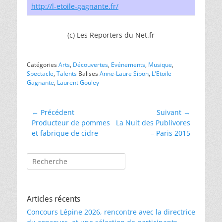
http://l-etoile-gagnante.fr/
(c) Les Reporters du Net.fr
Catégories
Arts
,
Découvertes
,
Evénements
,
Musique
,
Spectacle
,
Talents
Balises
Anne-Laure Sibon
,
L'Etoile
Gagnante
,
Laurent Gouley
Navigation
← Précédent
Suivant →
Article
Article
Producteur de pommes
La Nuit des Publivores
de
précédent :
suivant :
et fabrique de cidre
– Paris 2015
l’article
Rechercher :
Articles récents
Concours Lépine 2026, rencontre avec la directrice