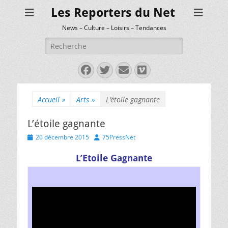
Les Reporters du Net
News – Culture – Loisirs – Tendances
Rechercher :
Facebook
Twitter
E-
Vimeo
mail
Accueil
»
Arts
»
L’étoile gagnante
L’étoile gagnante
Posted
Author
20 décembre 2015
75PressNet
on
L’Etoile Gagnante