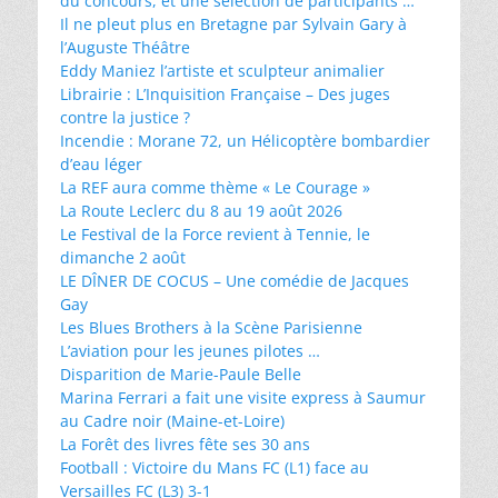
du concours, et une sélection de participants …
Il ne pleut plus en Bretagne par Sylvain Gary à
l’Auguste Théâtre
Eddy Maniez l’artiste et sculpteur animalier
Librairie : L’Inquisition Française – Des juges
contre la justice ?
Incendie : Morane 72, un Hélicoptère bombardier
d’eau léger
La REF aura comme thème « Le Courage »
La Route Leclerc du 8 au 19 août 2026
Le Festival de la Force revient à Tennie, le
dimanche 2 août
LE DÎNER DE COCUS – Une comédie de Jacques
Gay
Les Blues Brothers à la Scène Parisienne
L’aviation pour les jeunes pilotes …
Disparition de Marie-Paule Belle
Marina Ferrari a fait une visite express à Saumur
au Cadre noir (Maine-et-Loire)
La Forêt des livres fête ses 30 ans
Football : Victoire du Mans FC (L1) face au
Versailles FC (L3) 3-1