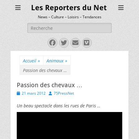
Les Reporters du Net
News – Culture – Loisirs – Tendances
Rechercher :
Facebook
Twitter
E-
Vimeo
mail
Accueil
»
Animaux
»
Passion des chevaux …
Passion des chevaux …
Posted
Author
21 mars 2012
75PressNet
on
Un beau spectacle dans les rues de Paris …