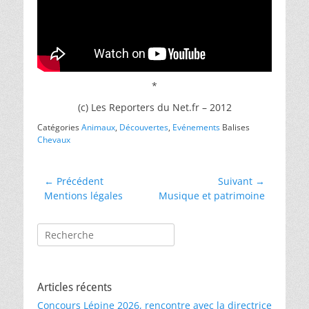
*
(c) Les Reporters du Net.fr – 2012
Catégories
Animaux
,
Découvertes
,
Evénements
Balises
Chevaux
Navigation
← Précédent
Suivant →
Article
Article
Mentions légales
Musique et patrimoine
de
précédent :
suivant :
l’article
Rechercher :
Articles récents
Concours Lépine 2026, rencontre avec la directrice